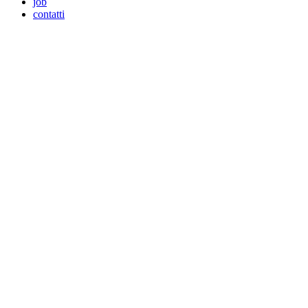
job
contatti