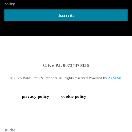
policy
C.F. e P.I. 00734370356
©
2026
Baldi Prati & Partners. All rights reserved.
Powered by
AgM Srl.
privacy policy
cookie policy
studio