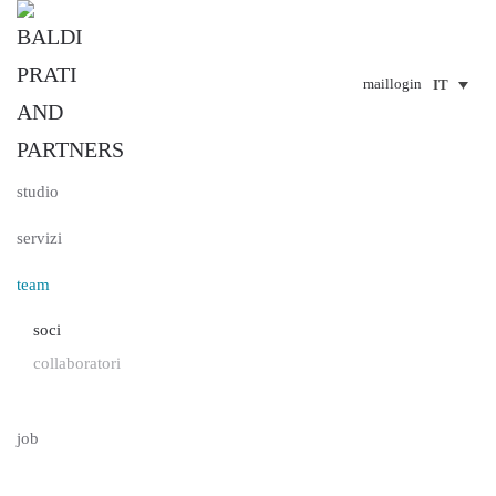
Passa al contenuto principale
mail
login
studio
servizi
team
soci
collaboratori
job