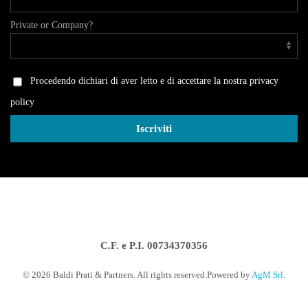
Private or Company?
Procedendo dichiari di aver letto e di accettare la nostra privacy
policy
C.F. e P.I. 00734370356
©
2026
Baldi Prati & Partners. All rights reserved.
Powered by
AgM Srl.