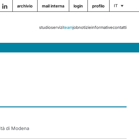
archivio
mail interna
login
profilo
studio
servizi
team
job
notizie
informative
contatti
ità di Modena