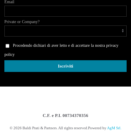
Email
Private or Company?
Procedendo dichiari di aver letto e di accettare la nostra privacy
policy
C.F. e P.I. 00734370356
©
2026
Baldi Prati & Partners. All rights reserved.
Powered by
AgM Srl.