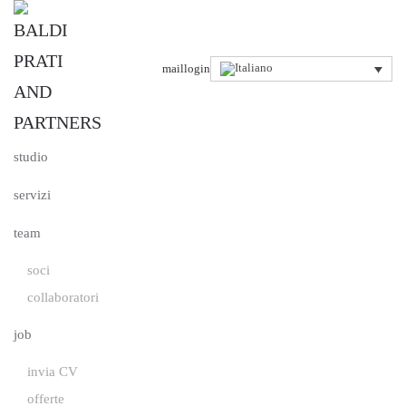
Passa al contenuto principale
mail
login
studio
servizi
team
soci
collaboratori
job
invia CV
offerte