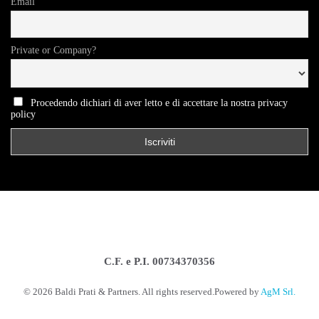
Email
Private or Company?
Procedendo dichiari di aver letto e di accettare la nostra privacy
policy
C.F. e P.I. 00734370356
©
2026
Baldi Prati & Partners. All rights reserved.
Powered by
AgM Srl.